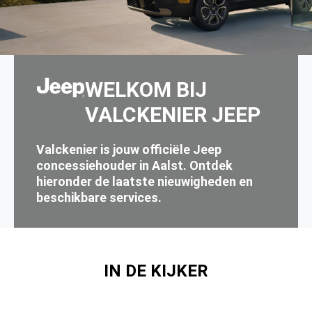
CLI
WELKOM BIJ
VALCKENIER JEEP
Valckenier is jouw officiële Jeep
concessiehouder in Aalst. Ontdek
hieronder de laatste nieuwigheden en
beschikbare services.
IN DE KIJKER