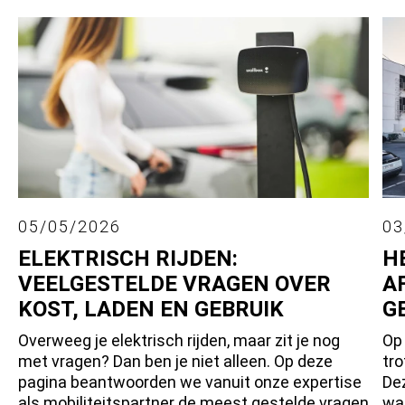
05/05/2026
03
ELEKTRISCH RIJDEN:
H
VEELGESTELDE VRAGEN OVER
A
KOST, LADEN EN GEBRUIK
G
Overweeg je elektrisch rijden, maar zit je nog
Op
met vragen? Dan ben je niet alleen. Op deze
tro
pagina beantwoorden we vanuit onze expertise
Dez
als mobiliteitspartner de meest gestelde vragen
war