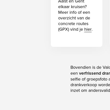
Aalst en Gent
elkaar kruisen?
Meer info of een
overzicht van de
concrete routes
(GPX) vind je
hier
.
Bovendien is de Valc
een
verfrissend dra
selfie of groepsfoto
drankverkoop worden
inzet om andersvalid