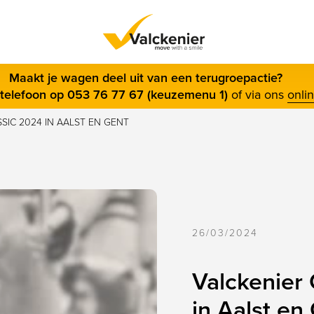
s menu
Maakt je wagen deel uit van een terugroepactie?
telefoon op 053 76 77 67 (keuzemenu 1)
of via ons
onli
SIC 2024 IN AALST EN GENT OP ZONDAG 16 JUNI
26/03/2024
Valckenier 
in Aalst en