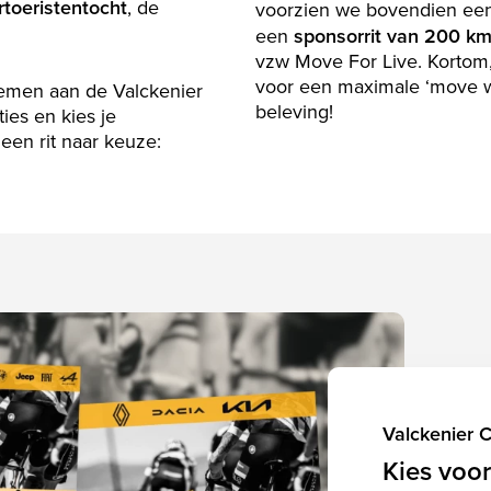
rtoeristentocht
, de
voorzien we bovendien een 
een
sponsorrit van 200 k
vzw Move For Live. Kortom
voor een maximale ‘move wi
nemen aan de Valckenier
beleving!
ies en kies je
 een rit naar keuze:
Valckenier C
Kies voor