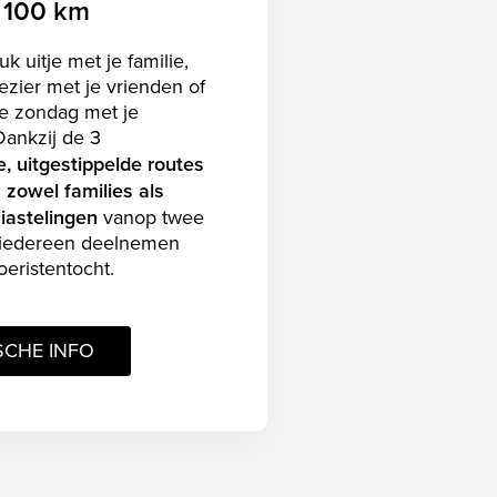
f 100 km
uk uitje met je familie,
ezier met je vrienden of
ve zondag met je
Dankzij de 3
e, uitgestippelde routes
zowel families als
iastelingen
vanop twee
n iedereen deelnemen
oeristentocht.
SCHE INFO