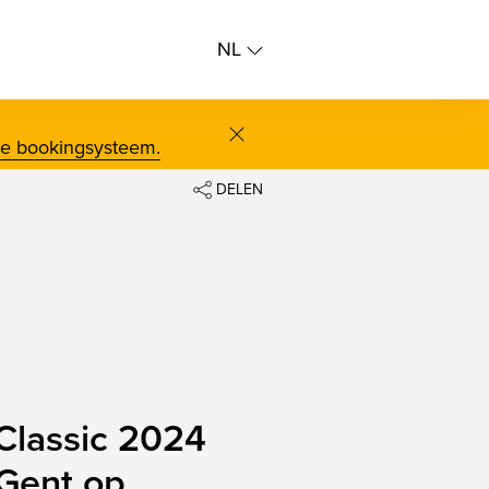
NL
NL
FR
screenreader.close
ne bookingsysteem.
DELEN
FACEBOOK
TWITTER
BLUESKY
LINKEDIN
CLIPBOARD
Classic 2024
 Gent op