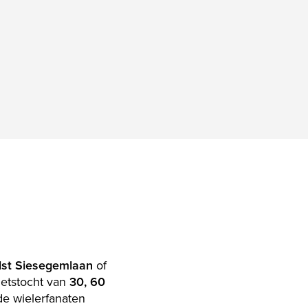
lst Siesegemlaan
of
ietstocht van
30, 60
de wielerfanaten