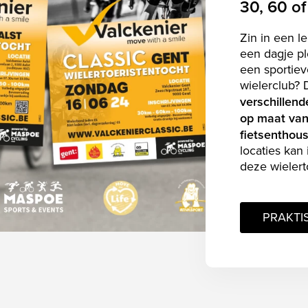
30, 60 o
Zin in een le
een dagje pl
een sportie
wielerclub? 
verschillend
op maat van 
fietsenthous
locaties ka
deze wielert
PRAKTI