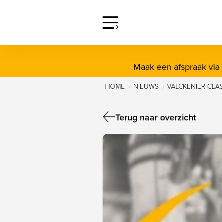
screenreader.open offcanva
Maak een afspraak via
HOME
NIEUWS
VALCKENIER CLAS
/
/
Terug naar overzicht