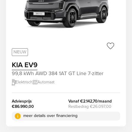
sr.favorit
NIEUW
KIA EV9
99,8 kWh AWD 384 1AT GT Line 7-zitter
Elektrisch
Automaat
screenreader.slider next
Adviesprijs
Vanaf €2.142,70/maand
€86.990,00
Restbedrag €26.097,00
meer details over financiering