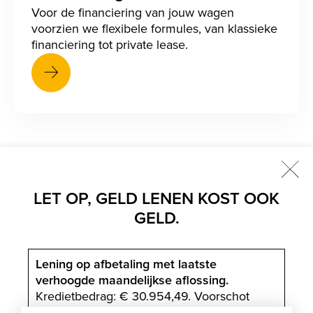
Voor de financiering van jouw wagen
voorzien we flexibele formules, van klassieke
financiering tot private lease.
Sluit
LET OP, GELD LENEN KOST OOK
Onze diensten
GELD.
scr
Onze merken
scr
Lening op afbetaling met laatste
verhoogde maandelijkse aflossing.
Kredietbedrag: € 30.954,49. Voorschot
(facultatief): € 6.254,25. Contante prijs