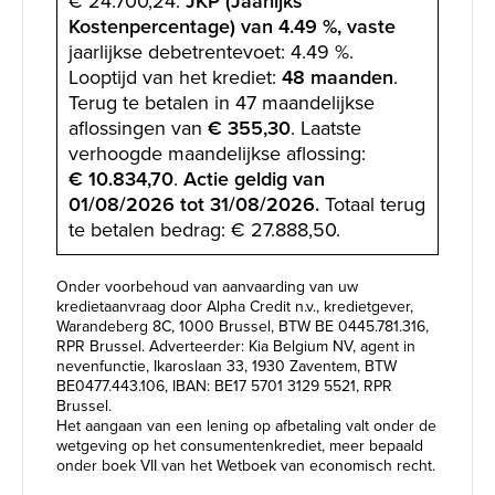
€ 24.700,24.
JKP (Jaarlijks
Kostenpercentage) van 4.49 %, vaste
jaarlijkse debetrentevoet: 4.49 %.
Looptijd van het krediet:
48 maanden
.
Terug te betalen in 47 maandelijkse
aflossingen van
€ 355,30
. Laatste
verhoogde maandelijkse aflossing:
€ 10.834,70
.
Actie geldig van
01/08/2026 tot 31/08/2026.
Totaal terug
te betalen bedrag: € 27.888,50.
Onder voorbehoud van aanvaarding van uw
kredietaanvraag door Alpha Credit n.v., kredietgever,
Warandeberg 8C, 1000 Brussel, BTW BE 0445.781.316,
RPR Brussel. Adverteerder: Kia Belgium NV, agent in
nevenfunctie, Ikaroslaan 33, 1930 Zaventem, BTW
BE0477.443.106, IBAN: BE17 5701 3129 5521, RPR
Brussel.
Het aangaan van een lening op afbetaling valt onder de
wetgeving op het consumentenkrediet, meer bepaald
onder boek VII van het Wetboek van economisch recht.