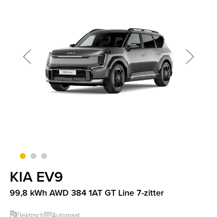
screenreader.slider next
CLI
screenreader.slider previous
KIA EV9
99,8 kWh AWD 384 1AT GT Line 7-zitter
Elektrisch
Automaat