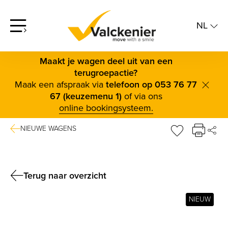
NL
screenreader.open offcanvas menu
NL
FR
Maakt je wagen deel uit van een
terugroepactie?
Maak een afspraak via
telefoon op 053 76 77
scree
67 (keuzemenu 1)
of via ons
online bookingsysteem.
NIEUWE WAGENS
DE
sr.favorite b
FAC
TWI
Terug naar overzicht
BLUE
NIEUW
LINK