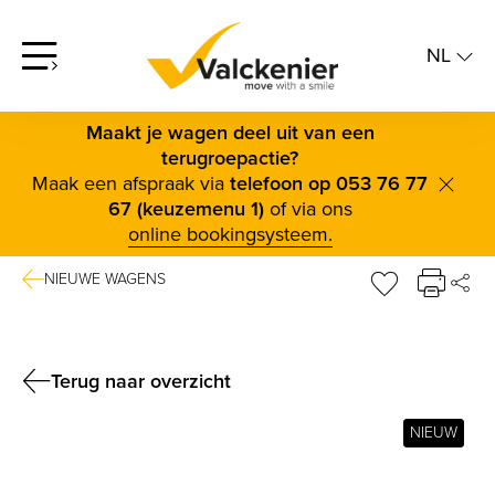
NL
screenreader.open offcanvas menu
NL
FR
Maakt je wagen deel uit van een
terugroepactie?
Maak een afspraak via
telefoon op 053 76 77
scree
67 (keuzemenu 1)
of via ons
online bookingsysteem.
NIEUWE WAGENS
DE
sr.favorite b
FAC
TWI
Terug naar overzicht
BLUE
NIEUW
LINK