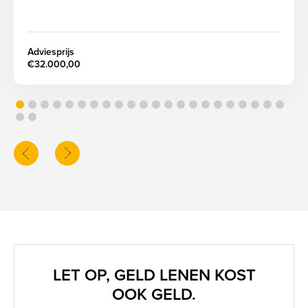
screenreader.slider next
Adviesprijs
€32.000,00
screenreader.slider previous
LET OP, GELD LENEN KOST
OOK GELD.