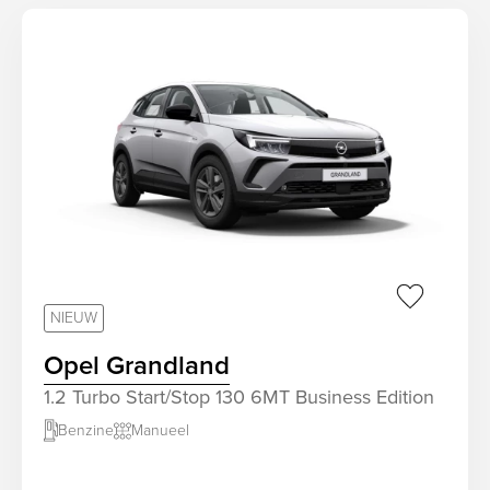
sr.favorit
NIEUW
Opel Grandland
1.2 Turbo Start/Stop 130 6MT Business Edition
Benzine
Manueel