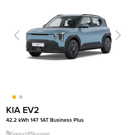
screenreader.slider next
CLI
screenreader.slider previous
KIA EV2
42.2 kWh 147 1AT Business Plus
Elektrisch
Automaat