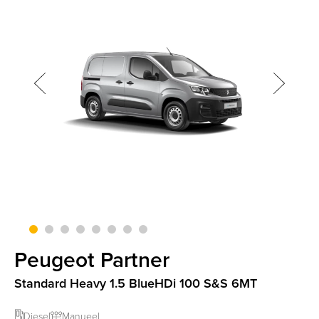
screenreader.slider next
CLI
screenreader.slider previous
Peugeot Partner
Standard Heavy 1.5 BlueHDi 100 S&S 6MT
Diesel
Manueel