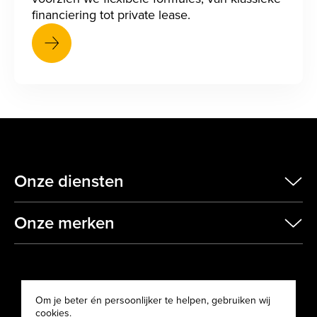
financiering tot private lease.
Onze diensten
scr
Onze merken
scr
Om je beter én persoonlijker te helpen, gebruiken wij
cookies.