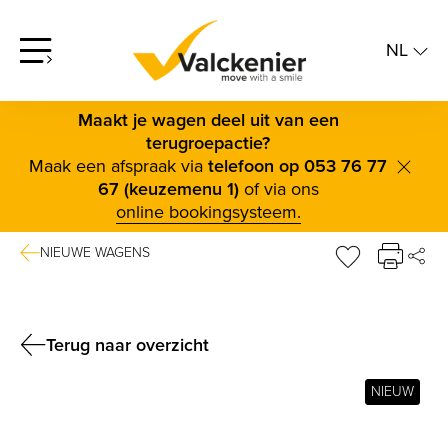
NL
screenreader.open offcanvas menu
NL
FR
Maakt je wagen deel uit van een
terugroepactie?
Maak een afspraak via
telefoon op 053 76 77
scree
67 (keuzemenu 1)
of via ons
online bookingsysteem.
NIEUWE WAGENS
DE
sr.favorite b
FAC
TWI
Terug naar overzicht
BLUE
NIEUW
LINK