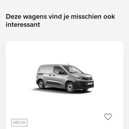
Deze wagens vind je misschien ook
interessant
sr.favorit
NIEUW