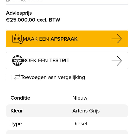
e financiering
Adviesprijs
€25.000,00 excl. BTW
MAAK EEN
AFSPRAAK
BOEK EEN
TESTRIT
Toevoegen aan vergelijking
Conditie
Nieuw
Kleur
Artens Grijs
Type
Diesel