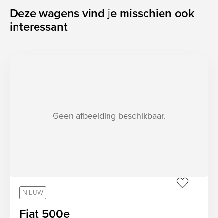
Deze wagens vind je misschien ook
interessant
Geen afbeelding beschikbaar.
sr.favorit
NIEUW
Fiat 500e