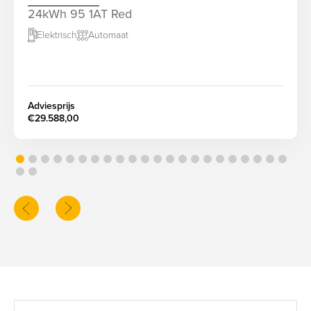
24kWh 95 1AT Red
Elektrisch
Automaat
screenreader.slider next
Adviesprijs
€29.588,00
screenreader.slider previous