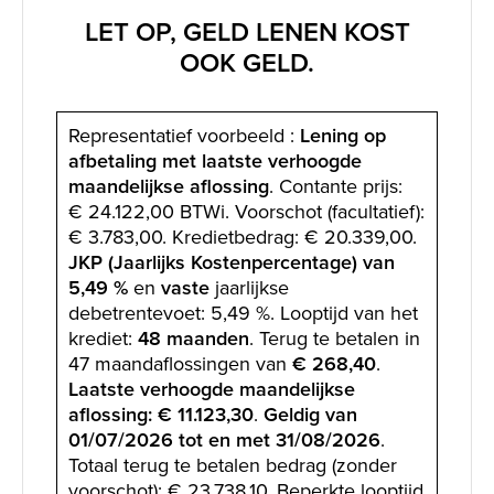
LET OP, GELD LENEN KOST
OOK GELD.
Representatief voorbeeld :
Lening op
afbetaling met laatste verhoogde
maandelijkse aflossing
. Contante prijs:
€ 24.122,00 BTWi. Voorschot (facultatief):
€ 3.783,00. Kredietbedrag: € 20.339,00.
JKP (Jaarlijks Kostenpercentage) van
5,49 %
en
vaste
jaarlijkse
debetrentevoet: 5,49 %. Looptijd van het
krediet:
48 maanden
. Terug te betalen in
47 maandaflossingen van
€ 268,40
.
Laatste verhoogde maandelijkse
aflossing: € 11.123,30
.
Geldig van
01/07/2026 tot en met 31/08/2026
.
Totaal terug te betalen bedrag (zonder
voorschot): € 23.738,10. Beperkte looptijd