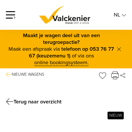
NL
screenreader.open offcanvas menu
NL
FR
Maakt je wagen deel uit van een
terugroepactie?
Maak een afspraak via
telefoon op 053 76 77
scree
67 (keuzemenu 1)
of via ons
online bookingsysteem.
NIEUWE WAGENS
DE
sr.favorite b
FAC
TWI
Terug naar overzicht
BLUE
NIEUW
LINK