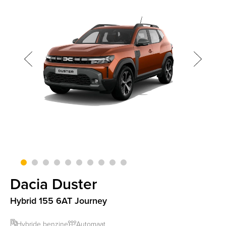
screenreader.slider next
CLI
screenreader.slider previous
Dacia Duster
Hybrid 155 6AT Journey
Hybride benzine
Automaat