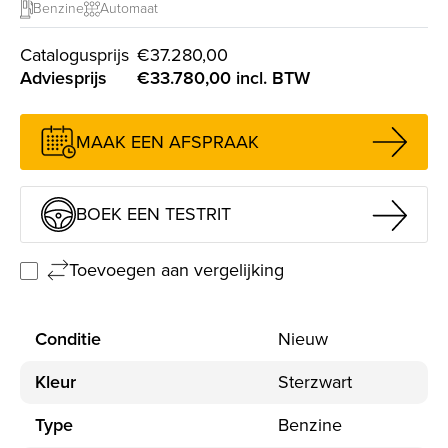
Benzine
Automaat
e financiering
Catalogusprijs
€37.280,00
Adviesprijs
€33.780,00 incl. BTW
MAAK EEN AFSPRAAK
BOEK EEN TESTRIT
Toevoegen aan vergelijking
Conditie
Nieuw
Kleur
Sterzwart
Type
Benzine