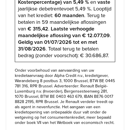
Kostenpercentage) van 5,49 %
en
vaste
jaarlijkse debetrentevoet 5,49 %. Looptijd
van het krediet:
60 maanden
. Terug te
betalen in 59 maandelijkse aflossingen
van
€ 315,42
.
Laatste verhoogde
maandelijkse aflossing van € 12.077,09
.
Geldig van 01/07/2026 tot en met
31/08/2026
. Totaal terug te betalen
bedrag (zonder voorschot): € 30.686,87.
Onder voorbehoud van aanvaarding van uw
kredietaanvraag door Alpha Credit n.v., kredietgever,
Warandeberg 8 postbus 3, 1000 Brussel, BTW BE 0445
781 316, RPR Brussel. Adverteerder: Renault België-
Luxemburg n.v. (Invoerder), Bergensesteenweg 281,
1070 Brussel, BTW BE 0403 463 679, IBAN BE76 0017
8828 2195, RPR Brussel. Je Renault verdeler treedt op
als agent in nevenfunctie. Het aangaan van een
kredietopening van onbepaalde duur valt onder de
wetgeving op het consumentenkrediet, meer bepaald
onder boek VII van het Wetboek van economisch recht.