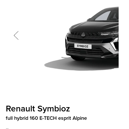
screenreader.slider next
CLI
screenreader.slider previous
Renault Symbioz
full hybrid 160 E-TECH esprit Alpine