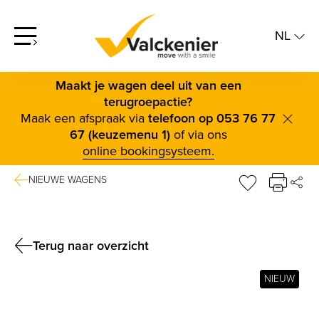
NL
screenreader.open offcanvas menu
Maakt je wagen deel uit van een
terugroepactie?
Maak een afspraak via
telefoon op 053 76 77
scree
67 (keuzemenu 1)
of via ons
online bookingsysteem.
NIEUWE WAGENS
DE
sr.favorite b
FAC
TWI
Terug naar overzicht
BLUE
NIEUW
LINK