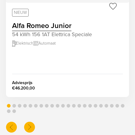
sr.favorit
NIEUW
Alfa Romeo Junior
54 kWh 156 1AT Elettrica Speciale
Elektrisch
Automaat
screenreader.slider next
Adviesprijs
€46.200,00