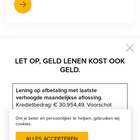
Sluit
LET OP, GELD LENEN KOST OOK
Onze diensten
GELD.
scr
Onze merken
scr
Lening op afbetaling met laatste
verhoogde maandelijkse aflossing.
Kredietbedrag: € 30.954,49. Voorschot
(facultatief): € 6.254,25. Contante prijs
(indien sprake van van voorschot):
Om je beter én persoonlijker te helpen, gebruiken wij
cookies.
€ 24.700,24.
JKP (Jaarlijks
© 2026 Valckenier - Garage Valckenier NV -
Kostenpercentage) van 4.49 %, vaste
ALLES ACCEPTEREN