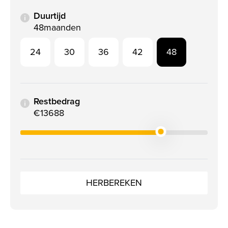
Duurtijd
48
maanden
24
30
36
42
48
Restbedrag
€13688
HERBEREKEN