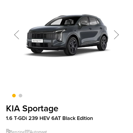
screenreader.slider next
CLI
screenreader.slider previous
KIA Sportage
1.6 T-GDi 239 HEV 6AT Black Edition
Benzine
Automaat