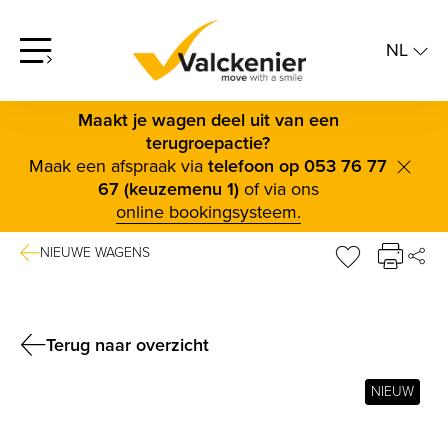
NL
screenreader.open offcanvas menu
NL
FR
Maakt je wagen deel uit van een
terugroepactie?
Maak een afspraak via
telefoon op 053 76 77
scree
67 (keuzemenu 1)
of via ons
online bookingsysteem.
NIEUWE WAGENS
DE
sr.favorite b
FAC
TWI
Terug naar overzicht
BLUE
NIEUW
LINK