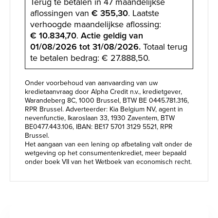
Terug te betalen in 47 maandelijkse
aflossingen van
€ 355,30
. Laatste
verhoogde maandelijkse aflossing:
€ 10.834,70
.
Actie geldig van
01/08/2026 tot 31/08/2026.
Totaal terug
te betalen bedrag: € 27.888,50.
Onder voorbehoud van aanvaarding van uw
kredietaanvraag door Alpha Credit n.v., kredietgever,
Warandeberg 8C, 1000 Brussel, BTW BE 0445.781.316,
RPR Brussel. Adverteerder: Kia Belgium NV, agent in
nevenfunctie, Ikaroslaan 33, 1930 Zaventem, BTW
BE0477.443.106, IBAN: BE17 5701 3129 5521, RPR
Brussel.
Het aangaan van een lening op afbetaling valt onder de
wetgeving op het consumentenkrediet, meer bepaald
onder boek VII van het Wetboek van economisch recht.