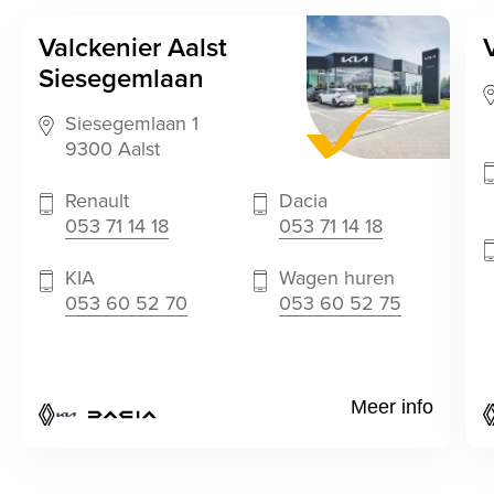
Valckenier Aalst
Siesegemlaan
Siesegemlaan 1
9300 Aalst
Renault
Dacia
053 71 14 18
053 71 14 18
KIA
Wagen huren
053 60 52 70
053 60 52 75
Meer info
Renault
KIA
Dacia