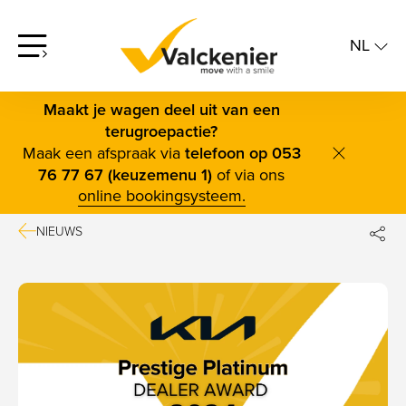
NL
screenreader.open offcanvas menu
NL
FR
Maakt je wagen deel uit van een
terugroepactie?
Maak een afspraak via
telefoon op 053
screenre
76 77 67 (keuzemenu 1)
of via ons
online bookingsysteem.
NIEUWS
DE
FAC
TWI
BLUE
LINK