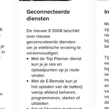
Geconnecteerde
I
diensten
Me
dt
zi
De nieuwe E-3008 beschikt
e
ni
over nieuwe
bi
geconnceteerde diensten
 je
be
om je elektrische ervaring te
 in
vereenvoudigen:
t
Ti
Met de Trip Planner dienst
ee
kun je je reis en
to
oplaadpunten op je route
se
vinden
in
Met de E-Remote kun je
se
het opladen van de batterij
va
vanop afstand beheren,
an
vo
programmeren, starten of
do
uitstellen
gr
Smart Charging moduleert