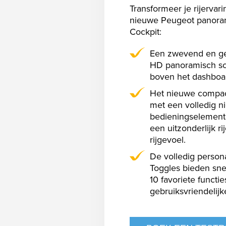
Transformeer je rijervar
nieuwe Peugeot panoram
Cockpit:
Een zwevend en ge
HD panoramisch sc
boven het dashboar
Het nieuwe compac
met een volledig n
bedieningselement
een uitzonderlijk ri
rijgevoel.
De volledig persona
Toggles bieden snel
10 favoriete functi
gebruiksvriendelijk