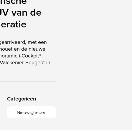
rische
UV van de
eratie
gearriveerd, met een
ilhouet en de nieuwe
oramic i-Cockpit®.
j Valckenier Peugeot in
Categorieën
Nieuwigheden