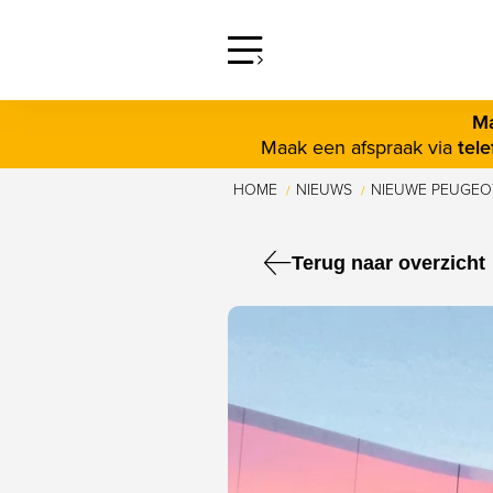
screenreader.open offcanva
Ma
Maak een afspraak via
tel
HOME
NIEUWS
NIEUWE PEUGEOT
/
/
Terug naar overzicht