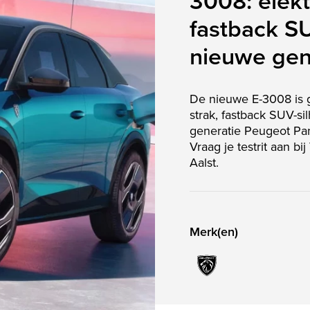
3008: elekt
fastback S
nieuwe gen
De nieuwe E-3008 is 
strak, fastback SUV-s
generatie Peugeot Pan
Vraag je testrit aan bi
Aalst.
Merk(en)