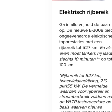
Elektrisch rijbereik
Ga in alle vrijheid de baan
op. De nieuwe E-3008 bie
ongeëvenaarde elektrisch
topprestaties met een
rijbereik tot 527 km.
En als
even moet tanken: hij laadt
slechts 10 minuten
** op to
100 km.
*Rijbereik tot 527 km,
tweewielaandrijving, 210
pk/155 kW. De vermelde
waarden voor rijbereik en
stroomberbruik voldoen a
de WLTP-testprocedure op
basis waarvan nieuwe