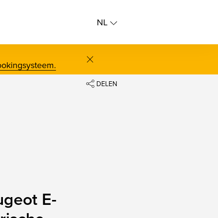
NL
NL
FR
ookingsysteem.
screenreader.close
DELEN
FACEBOOK
TWITTER
BLUESKY
LINKEDIN
CLIPBOARD
geot E-