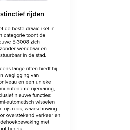
nstinctief rijden
t de beste draaicirkel in
jn categorie toont de
euwe E-3008 zich
jzonder wendbaar en
stuurbaar in de stad.
jdens lange ritten biedt hij
n wegligging van
pniveau en een unieke
mi-autonome rijervaring,
clusief nieuwe functies:
mi-automatisch wisselen
n rijstrook, waarschuwing
or overstekend verkeer en
dehoekbewaking met
oot bereik.