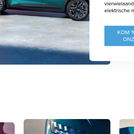
vierwielaand
elektrische m
KOM '
ON