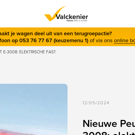
s menu
akt je wagen deel uit van een terugroepactie?
efoon op 053 76 77 67 (keuzemenu 1)
of via ons
online b
 E-3008: ELEKTRISCHE FASTBACK SUV VAN DE NIEUWE GENERATIE
12/05/2024
Nieuwe Peu