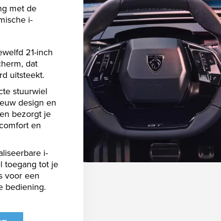
ing met de
ische i-
welfd 21-inch
herm, dat
d uitsteekt.
te stuurwiel
ieuw design en
en bezorgt je
jcomfort en
liseerbare i-
 toegang tot je
es voor een
e bediening.