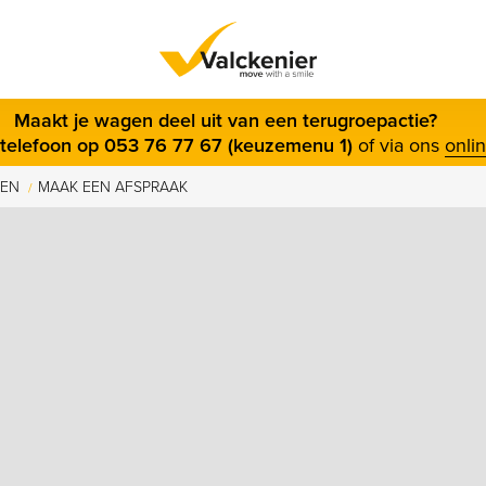
s menu
Maakt je wagen deel uit van een terugroepactie?
telefoon op 053 76 77 67 (keuzemenu 1)
of via ons
onli
VEN
MAAK EEN AFSPRAAK
/