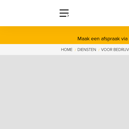
screenreader.open offcanva
Maak een afspraak via
HOME
DIENSTEN
VOOR BEDRIJ
/
/