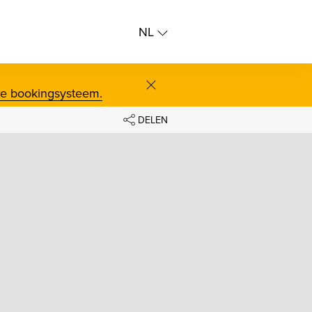
NL
NL
FR
screenreader.close
ne bookingsysteem.
DELEN
FACEBOOK
TWITTER
BLUESKY
LINKEDIN
CLIPBOARD