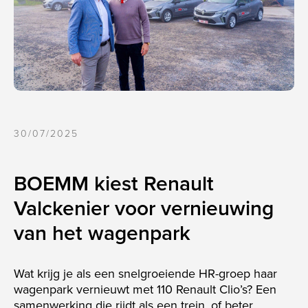
CLI
30/07/2025
BOEMM kiest Renault
Valckenier voor vernieuwing
van het wagenpark
Wat krijg je als een snelgroeiende HR-groep haar
wagenpark vernieuwt met 110 Renault Clio’s? Een
samenwerking die rijdt als een trein, of beter