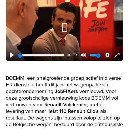
Play
00:30
Play
Mute
Settings
Enter
fulls
BOEMM, een snelgroeiende groep actief in diverse
HR-diensten, heeft dit jaar het wagenpark van
dochteronderneming
JobFIXers
vernieuwd. Voor
deze grootschalige vernieuwing koos BOEMM vol
vertrouwen voor
Renault Valckenier
, met de
levering van maar liefst
110 Renault Clio’s
als
resultaat. De wagens zijn intussen volop te zien op
de Belgische wegen, bestuurd door de enthousiaste