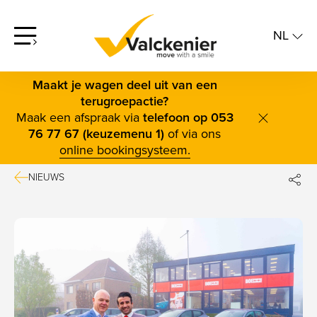
NL
screenreader.open offcanvas menu
NL
FR
Maakt je wagen deel uit van een
terugroepactie?
Maak een afspraak via
telefoon op 053
screenrea
76 77 67 (keuzemenu 1)
of via ons
online bookingsysteem.
NIEUWS
DE
FAC
TWI
BLUE
LINK