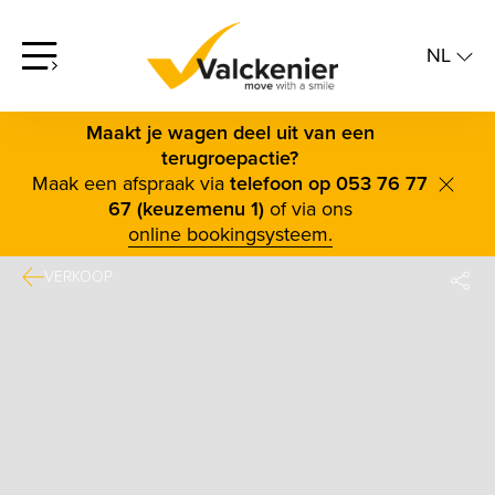
NL
screenreader.open offcanvas menu
NL
FR
Maakt je wagen deel uit van een
terugroepactie?
Maak een afspraak via
telefoon op 053 76 77
scree
67 (keuzemenu 1)
of via ons
online bookingsysteem.
VERKOOP
DE
FAC
TWI
BLUE
LINK