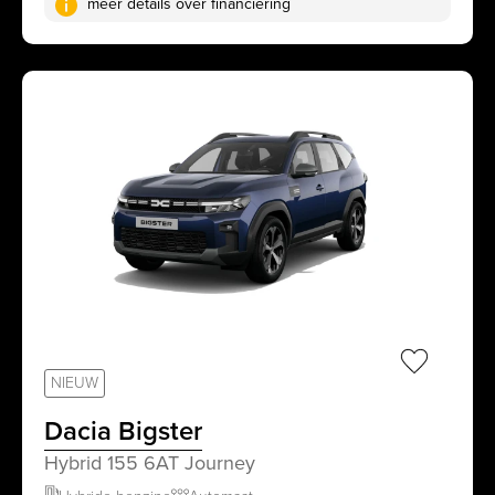
meer details over financiering
sr.favorit
NIEUW
Dacia Bigster
Hybrid 155 6AT Journey