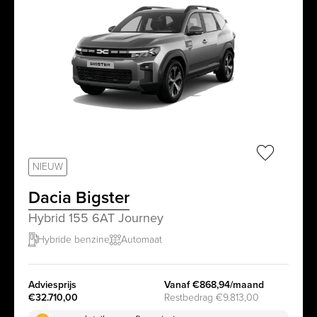
sr.favorit
NIEUW
Dacia Bigster
Hybrid 155 6AT Journey
Hybride benzine
Automaat
Adviesprijs
Vanaf €868,94/maand
€32.710,00
Restbedrag €9.813,00