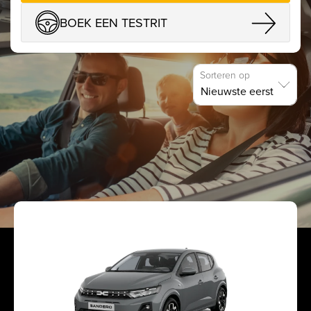
BOEK EEN TESTRIT
Sorteren op
TOON FILTERS
DACIA
NEW
DEMO
209
wagens gevonden.