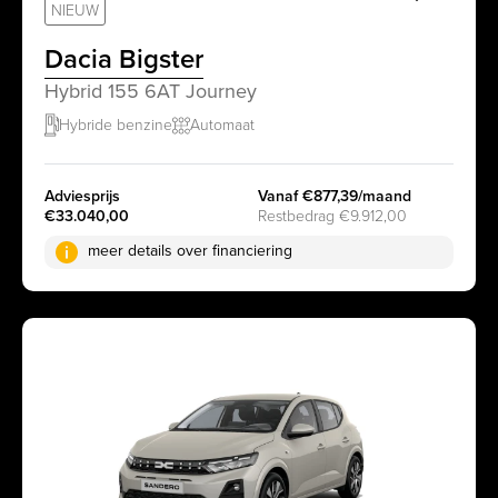
sr.favorit
NIEUW
Dacia Bigster
Hybrid 155 6AT Journey
Hybride benzine
Automaat
Adviesprijs
Vanaf €877,39/maand
€33.040,00
Restbedrag €9.912,00
meer details over financiering