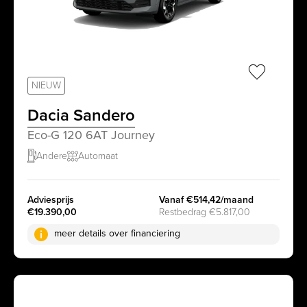
sr.favorit
NIEUW
Dacia Sandero
Eco-G 120 6AT Journey
Andere
Automaat
Adviesprijs
Vanaf €514,42/maand
€19.390,00
Restbedrag €5.817,00
meer details over financiering