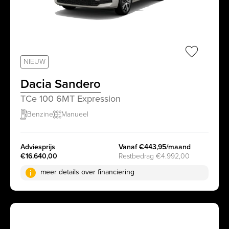
sr.favorit
NIEUW
Dacia Sandero
TCe 100 6MT Expression
Benzine
Manueel
Adviesprijs
Vanaf €443,95/maand
€16.640,00
Restbedrag €4.992,00
meer details over financiering