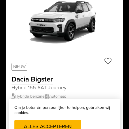
sr.favorit
NIEUW
Dacia Bigster
Hybrid 155 6AT Journey
Hybride benzine
Automaat
Om je beter én persoonlijker te helpen, gebruiken wij
cookies.
Adviesprijs
Vanaf €857,41/maand
€32.260,00
Restbedrag €9.678,00
ALLES ACCEPTEREN