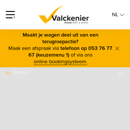
NL
screenreader.open offcanvas menu
NL
FR
Maakt je wagen deel uit van een
terugroepactie?
Maak een afspraak via
telefoon op 053 76 77
scree
67 (keuzemenu 1)
of via ons
online bookingsysteem.
VERKOOP
DE
FAC
TWI
BLUE
LINK