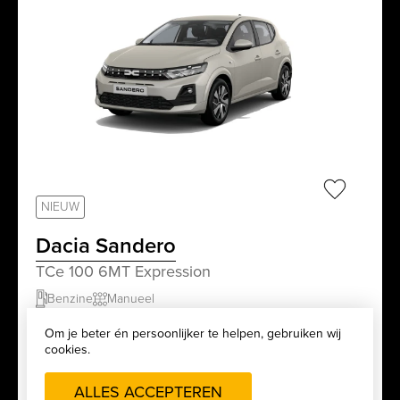
sr.favorit
NIEUW
Dacia Sandero
TCe 100 6MT Expression
Benzine
Manueel
Om je beter én persoonlijker te helpen, gebruiken wij
cookies.
Adviesprijs
Vanaf €457,28/maand
€17.160,00
Restbedrag €5.148,00
ALLES ACCEPTEREN