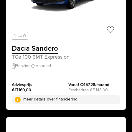
sr.favorit
NIEUW
Dacia Sandero
TCe 100 6MT Expression
Benzine
Manueel
Adviesprijs
Vanaf €457,28/maand
€17.160,00
Restbedrag €5.148,00
meer details over financiering