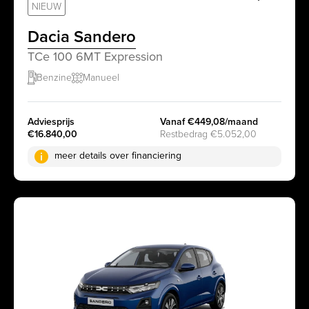
sr.favorit
NIEUW
Dacia Sandero
TCe 100 6MT Expression
Benzine
Manueel
Adviesprijs
Vanaf €449,08/maand
€16.840,00
Restbedrag €5.052,00
meer details over financiering