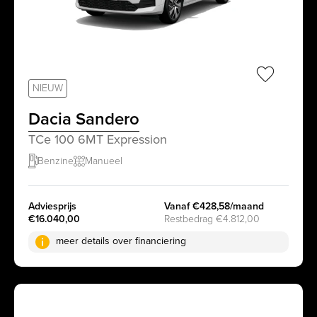
sr.favorit
NIEUW
Dacia Sandero
TCe 100 6MT Expression
Benzine
Manueel
Adviesprijs
Vanaf €428,58/maand
€16.040,00
Restbedrag €4.812,00
meer details over financiering