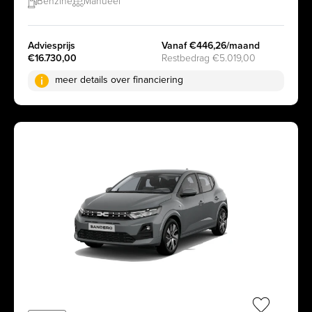
Benzine
Manueel
Adviesprijs
Vanaf €446,26/maand
€16.730,00
Restbedrag €5.019,00
meer details over financiering