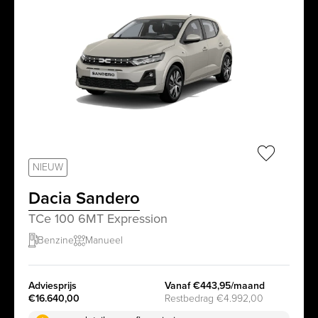
sr.favorit
NIEUW
Dacia Sandero
TCe 100 6MT Expression
Benzine
Manueel
Adviesprijs
Vanaf €443,95/maand
€16.640,00
Restbedrag €4.992,00