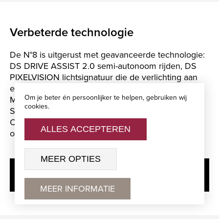
Verbeterde technologie
De N°8 is uitgerust met geavanceerde technologie:
DS DRIVE ASSIST 2.0 semi-autonoom rijden, DS
PIXELVISION lichtsignatuur die de verlichting aan
elke omgeving aanpast, DS DRIVER ATTENTION
Om je beter én persoonlijker te helpen, gebruiken wij
MONITORING, DS NIGHT VISION, DS ACTIVE
cookies.
SCAN SUSPENSION, PREDICTIVE CRUISE
CONTROL en nog veel meer voor een
ALLES ACCEPTEREN
ongeëvenaarde rijervaring.
MEER OPTIES
BEKIJK ALLE TECHNOLOGISCHE
VOORZIENINGEN
MEER INFORMATIE