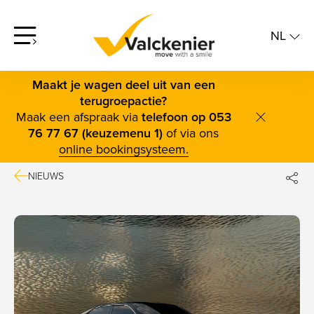
NL
screenreader.open offcanvas menu
NL
FR
Maakt je wagen deel uit van een
terugroepactie?
Maak een afspraak via
telefoon op 053
screenrea
76 77 67 (keuzemenu 1)
of via ons
online bookingsysteem.
NIEUWS
DE
FAC
TWI
BLUE
LINK