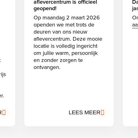
aflevercentrum is officieel
Da
geopend!
ja
Op maandag 2 maart 2026
On
openden we met trots de
aa
deuren van ons nieuw
aflevercentrum. Deze mooie
locatie is volledig ingericht
om jullie warm, persoonlijk
t
en zonder zorgen te
ontvangen.
ijs
r.
R
LEES MEER