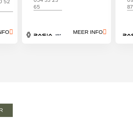
054 33 23
09
0 52
65
87
NFO
MEER INFO
Renault
Dacia
KIA
R