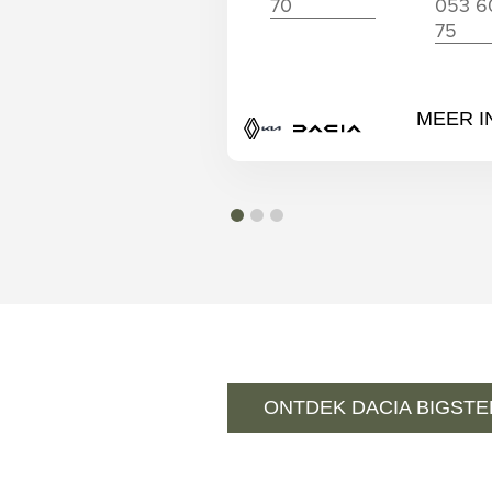
70
053 6
75
MEER I
Renault
KIA
Dacia
ONTDEK DACIA BIGSTE