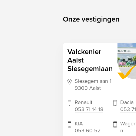
Onze vestigingen
Valckenier
Aalst
Siesegemlaan
Siesegemlaan 1
9300 Aalst
Renault
Dacia
053 71 14 18
053 71
KIA
Wagen
053 60 52
n