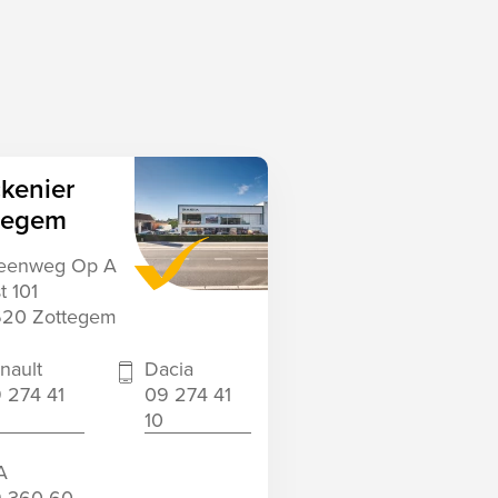
ckenier
Valckenier
tegem
Asse-
Kobbegem
eenweg Op A
st 101
Brusselsesteen
20 Zottegem
weg 337
1730 Asse
nault
Dacia
 274 41
09 274 41
02 456 08 90
10
A