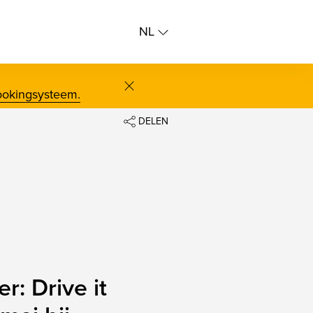
NL
NL
FR
ookingsysteem.
screenreader.close
DELEN
FACEBOOK
TWITTER
BLUESKY
LINKEDIN
CLIPBOARD
r: Drive it