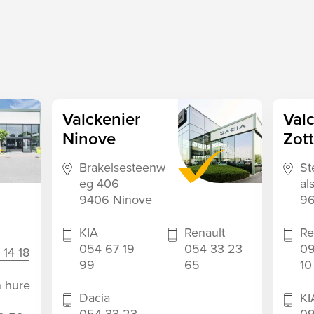
Valckenier
Val
Ninove
Zot
Brakelsesteenw
St
eg 406
al
9406 Ninove
96
KIA
Renault
Re
054 67 19
054 33 23
09
 14 18
99
65
10
 hure
Dacia
KI