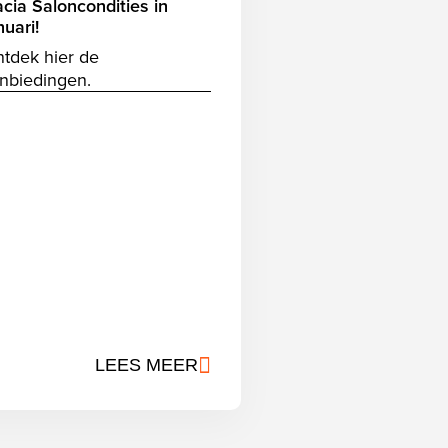
cia Saloncondities in
nuari!
tdek hier de
nbiedingen.
LEES MEER