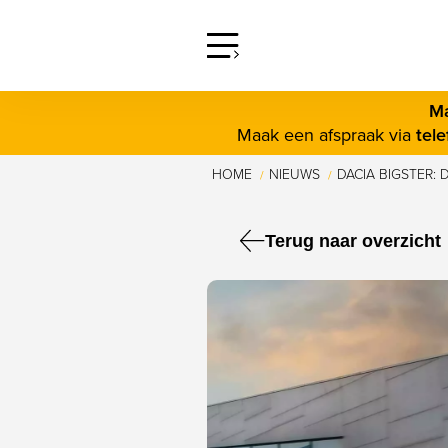
screenreader.open offcanva
Ma
Maak een afspraak via
tel
HOME
NIEUWS
DACIA BIGSTER: D
/
/
Terug naar overzicht