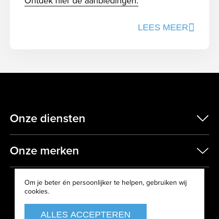
Ontdek hier de aanbiedingen.
LEES MEER
Onze diensten
scr
Onze merken
scr
Om je beter én persoonlijker te helpen, gebruiken wij
cookies.
ALLES ACCEPTEREN