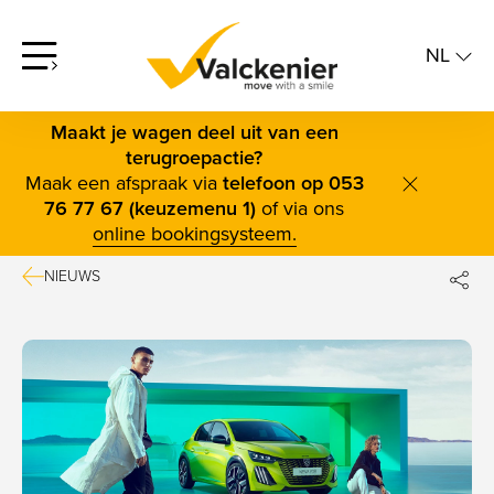
NL
screenreader.open offcanvas menu
NL
FR
Maakt je wagen deel uit van een
terugroepactie?
Maak een afspraak via
telefoon op 053
screenrea
76 77 67 (keuzemenu 1)
of via ons
online bookingsysteem.
NIEUWS
DE
FAC
TWI
BLUE
LINK