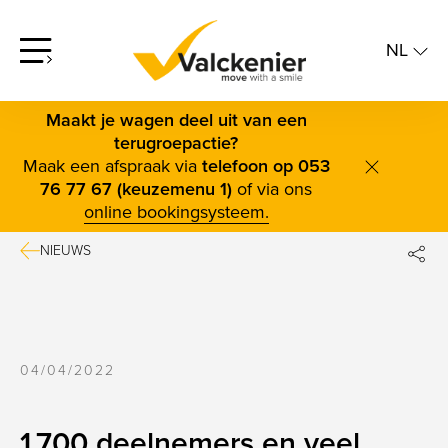
NL
screenreader.open offcanvas menu
NL
FR
Maakt je wagen deel uit van een
terugroepactie?
Maak een afspraak via
telefoon op 053
screenrea
76 77 67 (keuzemenu 1)
of via ons
online bookingsysteem.
NIEUWS
DE
FAC
TWI
04/04/2022
BLUE
LINK
1.700 deelnemers en veel