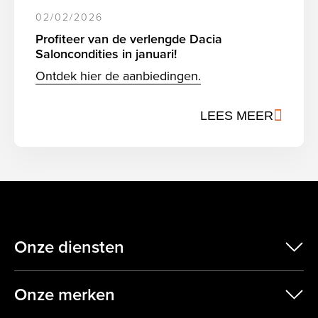
02/02/2026
Profiteer van de verlengde Dacia
Saloncondities in januari!
Ontdek hier de aanbiedingen.
LEES MEER
Onze diensten
scr
Onze merken
scr